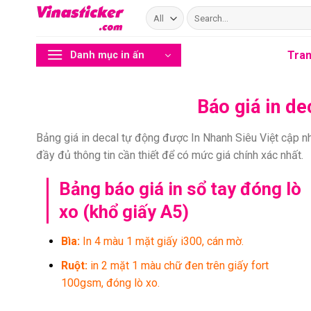
Skip
Search
to
for:
content
Tran
Danh mục in ấn
Báo giá in de
Bảng giá in decal tự động được In Nhanh Siêu Việt cập nhậ
đầy đủ thông tin cần thiết để có mức giá chính xác nhất.
Bảng báo giá in sổ tay đóng lò
xo (khổ giấy A5)
Bìa:
In 4 màu 1 mặt giấy i300, cán mờ.
Ruột:
in 2 mặt 1 màu chữ đen trên giấy fort
100gsm, đóng lò xo.