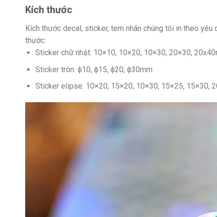
Kích thước
Kích thước decal, sticker, tem nhãn chúng tôi in theo yêu 
thước:
Sticker chữ nhật: 10×10, 10×20, 10×30, 20×30, 20x
Sticker tròn: ϕ10, ϕ15, ϕ20, ϕ30mm
Sticker elipse: 10×20, 15×20, 10×30, 15×25, 15×30,