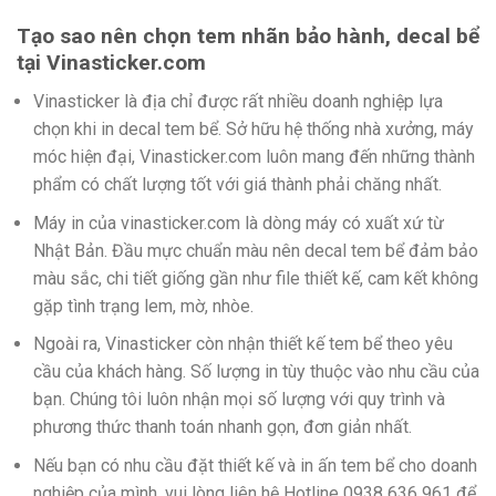
Tạo sao nên chọn tem nhãn bảo hành, decal bể
tại Vinasticker.com
Vinasticker là địa chỉ được rất nhiều doanh nghiệp lựa
chọn khi in decal tem bể. Sở hữu hệ thống nhà xưởng, máy
móc hiện đại, Vinasticker.com luôn mang đến những thành
phẩm có chất lượng tốt với giá thành phải chăng nhất.
Máy in của vinasticker.com là dòng máy có xuất xứ từ
Nhật Bản. Đầu mực chuẩn màu nên decal tem bể đảm bảo
màu sắc, chi tiết giống gần như file thiết kế, cam kết không
gặp tình trạng lem, mờ, nhòe.
Ngoài ra, Vinasticker còn nhận thiết kế tem bể theo yêu
cầu của khách hàng. Số lượng in tùy thuộc vào nhu cầu của
bạn. Chúng tôi luôn nhận mọi số lượng với quy trình và
phương thức thanh toán nhanh gọn, đơn giản nhất.
Nếu bạn có nhu cầu đặt thiết kế và in ấn tem bể cho doanh
nghiệp của mình, vui lòng liên hệ Hotline 0938 636 961 để