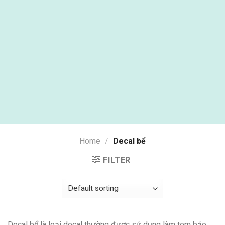
Home
/
Decal bể
FILTER
Decal bể là loại decal thường được sử dụng làm tem bảo